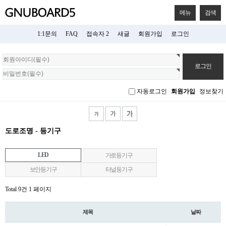
메뉴
검색
1:1문의
FAQ
접속자 2
새글
회원가입
로그인
회
원
로
그
자동로그인
회원가입
정보찾기
인
도로조명 - 등기구
LED
가로등기구
보안등기구
터널등기구
Total 9건
1 페이지
제목
날짜