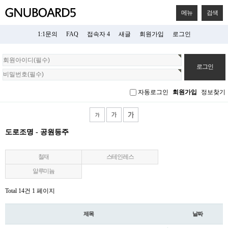
메뉴
검색
1:1문의
FAQ
접속자 4
새글
회원가입
로그인
회
원
로
그
자동로그인
회원가입
정보찾기
인
도로조명 - 공원등주
철재
스테인레스
알루미늄
Total 14건
1 페이지
제목
날짜