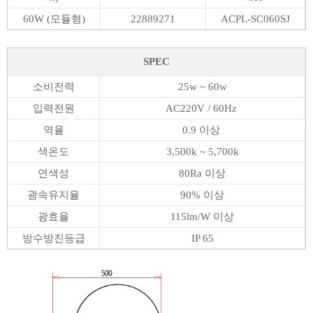
60W (모듈형)
22889271
ACPL-SC060SJ
SPEC
소비전력
25w ~ 60w
입력전원
AC220V / 60Hz
역율
0.9 이상
색온도
3,500k ~ 5,700k
연색성
80Ra 이상
광속유지율
90% 이상
광효율
115lm/W 이상
방수방진등급
IP 65