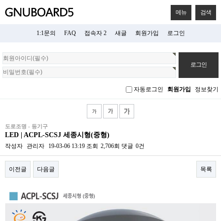
메뉴
검색
1:1문의
FAQ
접속자 2
새글
회원가입
로그인
회
원
로
그
자동로그인
회원가입
정보찾기
인
도로조명 - 등기구
LED | ACPL-SCSJ 세종시형(중형)
작성자
관리자
19-03-06 13:19
조회
2,706회
댓글
0건
이전글
다음글
목록
본문