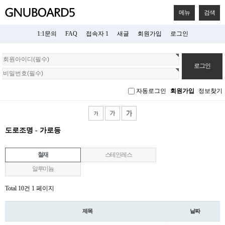
메뉴
검색
1:1문의
FAQ
접속자 1
새글
회원가입
로그인
회
원
로
그
자동로그인
회원가입
정보찾기
인
도로조명 - 가로등
철재
스테인레스
알루미늄
Total 10건
1 페이지
제목
날짜